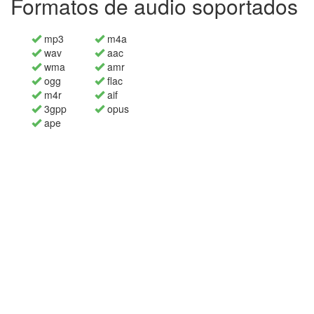
Formatos de audio soportados
mp3
m4a
wav
aac
wma
amr
ogg
flac
m4r
aif
3gpp
opus
ape