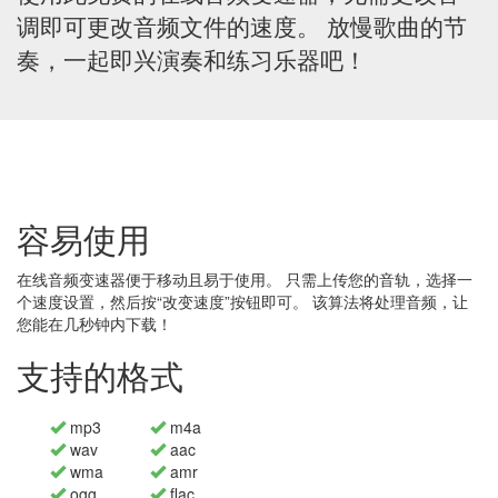
调即可更改音频文件的速度。 放慢歌曲的节
奏，一起即兴演奏和练习乐器吧！
容易使用
在线音频变速器便于移动且易于使用。 只需上传您的音轨，选择一
个速度设置，然后按“改变速度”按钮即可。 该算法将处理音频，让
您能在几秒钟内下载！
支持的格式
mp3
m4a
wav
aac
wma
amr
ogg
flac