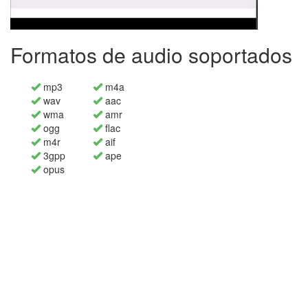
Formatos de audio soportados
mp3
m4a
wav
aac
wma
amr
ogg
flac
m4r
aif
3gpp
ape
opus