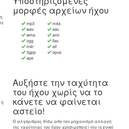
Υποστηριζόμενες
μορφές αρχείων ήχου
η.
τε
mp3
m4a
wav
aac
wma
amr
ogg
flac
m4r
aif
3gpp
opus
ape
α
Αυξήστε την ταχύτητα
του ήχου χωρίς να το
κάνετε να φαίνεται
 ή
αστείο!
α
Ο αλγόριθμος πίσω απο τον μηχανισμό αλλαγή
της ταχύτητας του ήχου χρησιμοποιεί την τεχνική