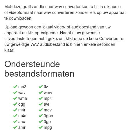
Met deze gratis audio naar wav converter kunt u bijna elk audio-
of videoformaat naar wav converteren zonder iets op uw apparaat
te downloaden.
Upload gewoon een lokaal video- of audiobestand van uw
apparaat en klik op Volgende. Nadat u uw gewenste
uitvoerinstellingen hebt gekozen, klikt u op de knop Converteer en
uw geweldige WAV-audiobestand is binnen enkele seconden
klaar!
Ondersteunde
bestandsformaten
mp3
flv
wav
wmv
wma
mp4
ogg
avi
m4r
mov
m4a
3gpp
aac
3gp
amr
mpg