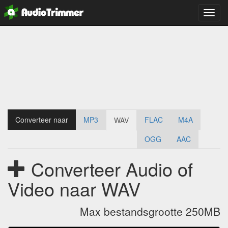
Navig
schak
Converteer naar
MP3
FLAC
M4A
WAV
OGG
AAC
Converteer Audio of
Video naar WAV
Max bestandsgrootte 250MB