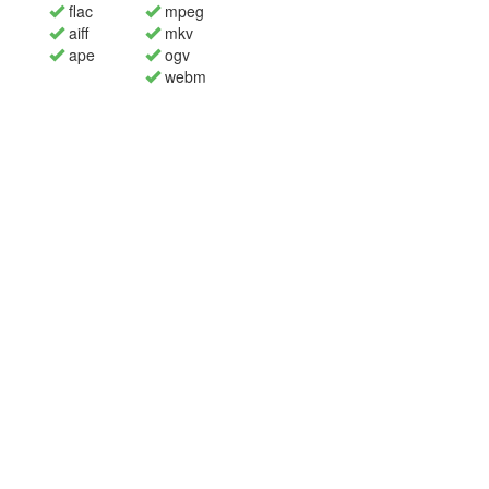
flac
mpeg
aiff
mkv
ape
ogv
webm