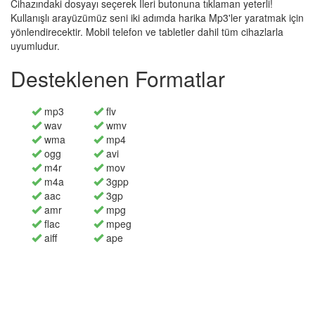
Cihazındaki dosyayı seçerek İleri butonuna tıklaman yeterli!
Kullanışlı arayüzümüz seni iki adımda harika Mp3'ler yaratmak için
yönlendirecektir. Mobil telefon ve tabletler dahil tüm cihazlarla
uyumludur.
Desteklenen Formatlar
mp3
flv
wav
wmv
wma
mp4
ogg
avi
m4r
mov
m4a
3gpp
aac
3gp
amr
mpg
flac
mpeg
aiff
ape