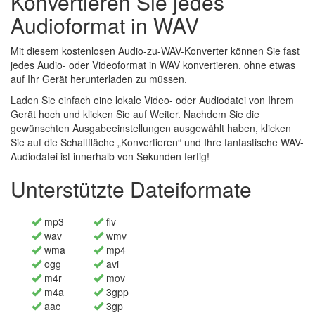
Konvertieren Sie jedes
Audioformat in WAV
Mit diesem kostenlosen Audio-zu-WAV-Konverter können Sie fast
jedes Audio- oder Videoformat in WAV konvertieren, ohne etwas
auf Ihr Gerät herunterladen zu müssen.
Laden Sie einfach eine lokale Video- oder Audiodatei von Ihrem
Gerät hoch und klicken Sie auf Weiter. Nachdem Sie die
gewünschten Ausgabeeinstellungen ausgewählt haben, klicken
Sie auf die Schaltfläche „Konvertieren“ und Ihre fantastische WAV-
Audiodatei ist innerhalb von Sekunden fertig!
Unterstützte Dateiformate
mp3
flv
wav
wmv
wma
mp4
ogg
avi
m4r
mov
m4a
3gpp
aac
3gp