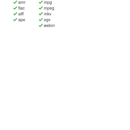
amr
mpg
flac
mpeg
aiff
mkv
ape
ogv
webm