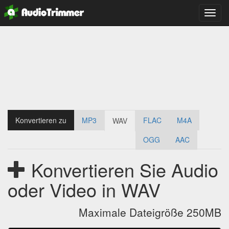
An
Menü
anhef
Konvertieren zu
MP3
FLAC
M4A
WAV
OGG
AAC
Konvertieren Sie Audio
oder Video in WAV
Maximale Dateigröße 250MB