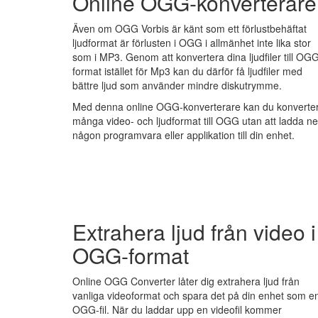
Online OGG-konverterare
Även om OGG Vorbis är känt som ett förlustbehäftat
ljudformat är förlusten i OGG i allmänhet inte lika stor
som i MP3. Genom att konvertera dina ljudfiler till OG
format istället för Mp3 kan du därför få ljudfiler med
bättre ljud som använder mindre diskutrymme.
Med denna online OGG-konverterare kan du konverte
många video- och ljudformat till OGG utan att ladda ne
någon programvara eller applikation till din enhet.
Extrahera ljud från video i
OGG-format
Online OGG Converter låter dig extrahera ljud från
vanliga videoformat och spara det på din enhet som e
OGG-fil. När du laddar upp en videofil kommer