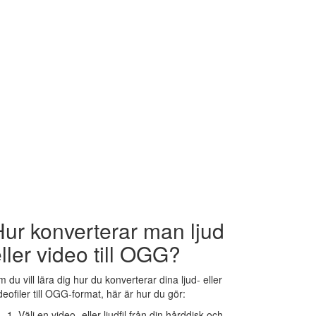
ur konverterar man ljud
ller video till OGG?
 du vill lära dig hur du konverterar dina ljud- eller
deofiler till OGG-format, här är hur du gör:
Välj en video- eller ljudfil från din hårddisk och