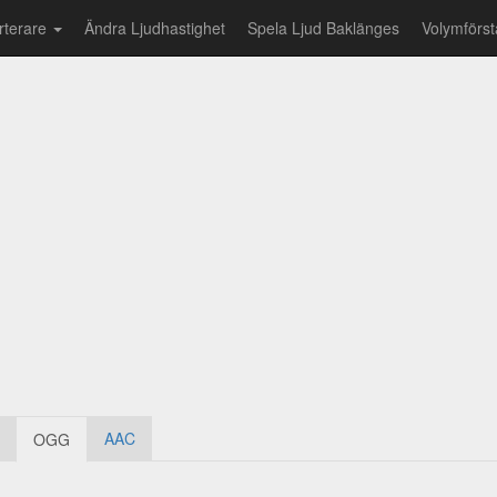
rterare
Ändra Ljudhastighet
Spela Ljud Baklänges
Volymförst
AAC
OGG