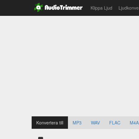
Klippa Ljud
Ljudkonve
Konvertera till
MP3
WAV
FLAC
M4A