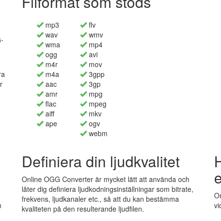
Filformat som stöds
mp3
flv
wav
wmv
G-
wma
mp4
ogg
avi
m4r
mov
ra
m4a
3gpp
r
aac
3gp
amr
mpg
flac
mpeg
aiff
mkv
ape
ogv
webm
Definiera din ljudkvalitet
H
e
Online OGG Converter är mycket lätt att använda och
låter dig definiera ljudkodningsinställningar som bitrate,
Om
frekvens, ljudkanaler etc., så att du kan bestämma
n
vi
kvaliteten på den resulterande ljudfilen.