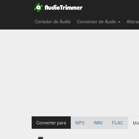
Cortador de Áudio
Conversor de Áudio
Alter
Converter para
MP3
WAV
FLAC
M4