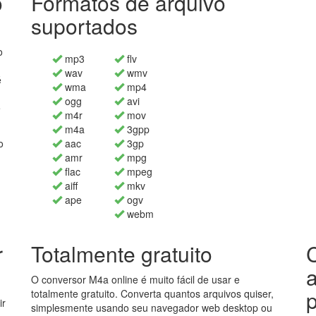
o
Formatos de arquivo
suportados
o
mp3
flv
wav
wmv
é
wma
mp4
ogg
avi
e
m4r
mov
m4a
3gpp
o
aac
3gp
amr
mpg
flac
mpeg
aiff
mkv
ape
ogv
webm
r
Totalmente gratuito
a
O conversor M4a online é muito fácil de usar e
totalmente gratuito. Converta quantos arquivos quiser,
ir
simplesmente usando seu navegador web desktop ou