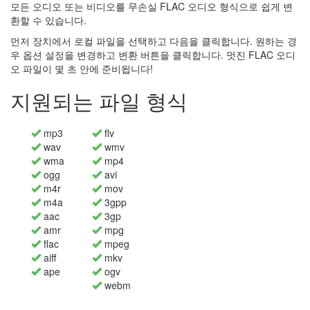
모든 오디오 또는 비디오를 무손실 FLAC 오디오 형식으로 쉽게 변
환할 수 있습니다.
먼저 장치에서 로컬 파일을 선택하고 다음을 클릭합니다. 원하는 경
우 옵션 설정을 변경하고 변환 버튼을 클릭합니다. 멋진 FLAC 오디
오 파일이 몇 초 안에 준비됩니다!
지원되는 파일 형식
mp3
flv
wav
wmv
wma
mp4
ogg
avi
m4r
mov
m4a
3gpp
aac
3gp
amr
mpg
flac
mpeg
aiff
mkv
ape
ogv
webm